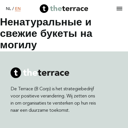
EN
NL
/
Ненатуральные и
свежие букеты на
Home
могилу
Services
Our work
De Terrace (B Corp) is het strategiebedrijf
Become B Corp
voor positieve verandering. Wij zetten ons
in om organisaties te versterken op hun reis
About
naar een duurzame toekomst.