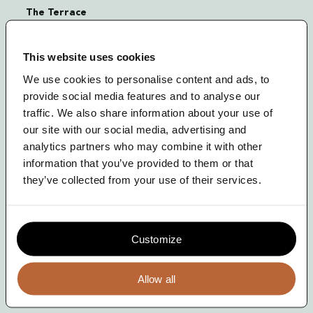
News
The Terrace
WG Plein 153/156
Contact
1054 SC Amsterdam
This website uses cookies
We use cookies to personalise content and ads, to
+31 (20) 33 74 271
provide social media features and to analyse our
info@theterrace.nl
traffic. We also share information about your use of
our site with our social media, advertising and
analytics partners who may combine it with other
Meld je aan!
information that you’ve provided to them or that
they’ve collected from your use of their services.
Voor onze nieuwsbrief
Customize
Volg ons op LinkedIn
The Terrace is EcoVadis Training Partner
Allow all