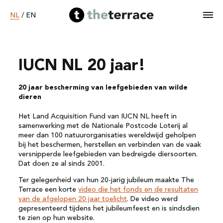
NL
/
EN
IUCN NL 20 jaar!
Home
20 jaar bescherming van leefgebieden van wilde
Diensten
dieren
Het Land Acquisition Fund van IUCN NL heeft in
Ons werk
samenwerking met de Nationale Postcode Loterij al
meer dan 100 natuurorganisaties wereldwijd geholpen
bij het beschermen, herstellen en verbinden van de vaak
versnipperde leefgebieden van bedreigde diersoorten.
B Corp worden
Dat doen ze al sinds 2001.
Ter gelegenheid van hun 20-jarig jubileum maakte The
Over ons
Terrace een korte
video die het fonds en de resultaten
van de afgelopen 20 jaar toelicht
. De video werd
gepresenteerd tijdens het jubileumfeest en is sindsdien
te zien op hun website.