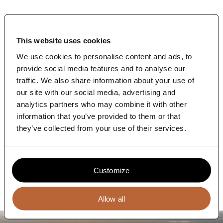
Blog
Contact
This website uses cookies
We use cookies to personalise content and ads, to
provide social media features and to analyse our
traffic. We also share information about your use of
Het creëren van positieve impact
our site with our social media, advertising and
The Terrace heeft IUCN NL geholpen bij het verspreiden
analytics partners who may combine it with other
van hun missie en het bereiken van hun enorme mijlpaal
information that you’ve provided to them or that
met het Land Acquisition Fund. Naast hun invloedrijke
they’ve collected from your use of their services.
rol in de bescherming van wilde dieren, hebben ze ook
een positieve impact door anderen in staat te stellen
zich aan te sluiten bij hun inspanningen en meer mensen
te inspireren om de dieren en hun leefgebieden te
beschermen. The Terrace is trots om hier deel van uit te
Customize
maken.
Allow all