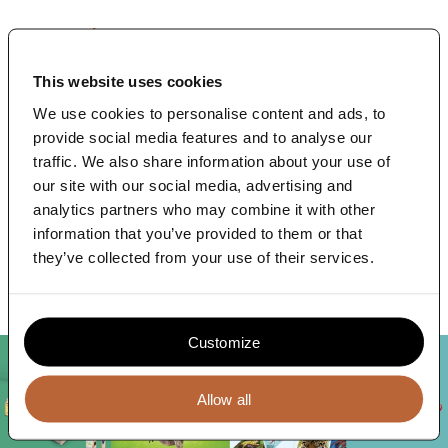
Blog
Toewijding aan impact
Contact
Lumen Loyalty
ontwikkelt
grootschalige
This website uses cookies
loyaliteitscampagnes
voor
supermarkten
wereldwijd
,
We use cookies to personalise content and ads, to
waarbij
ze entertainment
combineren
met
educatie
–
provide social media features and to analyse our
‘edutainment’
zoals
ze het
zelf
noemen
. Hun
missie
?
Retailers
helpen
impact
te
maken
door
belangrijke
traffic. We also share information about your use of
maatschappelijke
thema
’
s
die
gezinnen
met
kinderen
our site with our social media, advertising and
aanspreken
onder
de
aandacht
te
brengen
.
Doordat
analytics partners who may combine it with other
Lumen
Loyalty
voor
elk item
dat
ze
ontwikkelen
als
doel
information that you’ve provided to them or that
heeft
de
meest
ecovriendelijke
versie
te
bedenken
,
zijn
hun
campagnes
niet
alleen
educatief
en
vermakelijk
,
they’ve collected from your use of their services.
maar
ook
duurzaam
en
effectief
.
Customize
Allow all