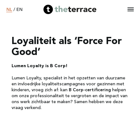
NL
/
EN
Loyaliteit als ‘Force For
Home
Good’
Diensten
Lumen Loyalty is B Corp!
Lumen Loyalty, specialist in het
Ons werk
opzetten
van
duurzame
en
invloedrijke
loyaliteitscampagnes
voor
gezinnen
met
kinderen
,
vroeg
zich
af
:
k
an
B Corp-
certificering
helpen
om
onze
professionaliteit
te
vergroten
en
de impact van
B Corp worden
ons
werk
zichtbaar
te
maken
? Samen
hebben
we
deze
vraag
verkend
.
Over ons