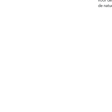
voor de
de natuu