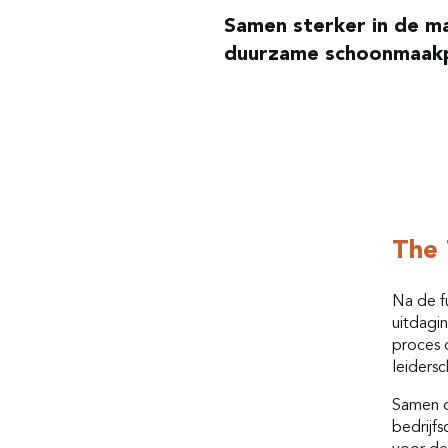
Samen sterker in de m
duurzame schoonmaak
The 
Na de f
uitdagin
proces 
leiders
Samen o
bedrijf