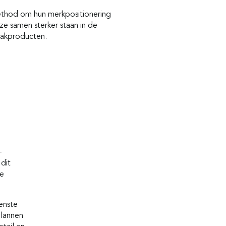
ethod om hun merkpositionering
ze samen sterker staan in de
akproducten.
-
dit
le
enste
plannen