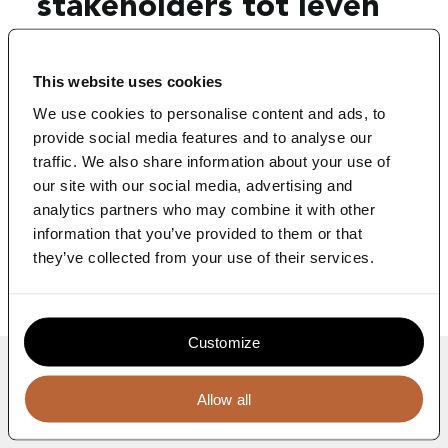
Blog
stakeholders tot leven
Inspireer, informeer en activeer.
Contact
This website uses cookies
Duurzaamheidsdoelen slagen alleen als mensen ze
daadwerkelijk uitvoeren. Stakeholderbetrokkenheid is
We use cookies to personalise content and ads, to
daarom de sleutel tot een gedragen én effectieve ESG-
provide social media features and to analyse our
strategie.
traffic. We also share information about your use of
Wij vertalen input van stakeholders naar bruikbare
our site with our social media, advertising and
inzichten voor je ESG-strategie, bijvoorbeeld via
analytics partners who may combine it with other
workshops en interviews. Vervolgens activeren we
information that you’ve provided to them or that
medewerkers, leveranciers en klanten via campagnes,
they’ve collected from your use of their services.
trainingen of games. Zo wordt duurzaamheid tastbaar
en relevant binnen én buiten jouw organisatie.
Customize
Plan een gratis consult
Nog vragen? Neem contact op met
Allow all
onze experts