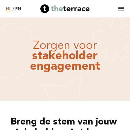
NL
/
EN
Home
Zorgen voor
stakeholder
Diensten
engagement
Ons werk
B Corp worden
Over ons
Breng de stem van jouw