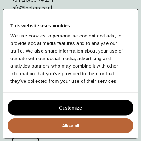
Blog
+31 (20) 33 74 271
info@theterrace.nl
Contact
This website uses cookies
Meld je aan!
We use cookies to personalise content and ads, to
provide social media features and to analyse our
Voor onze nieuwsbrief
traffic. We also share information about your use of
our site with our social media, advertising and
analytics partners who may combine it with other
Volg ons op LinkedIn
information that you’ve provided to them or that
they’ve collected from your use of their services.
The Terrace is EcoVadis Training Partner
Customize
Allow all