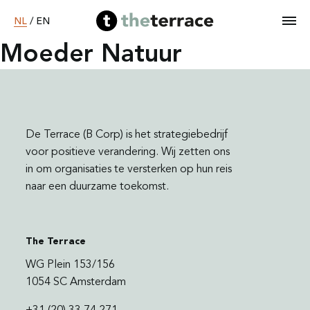
NL
/
EN
Moeder Natuur
Home
Diensten
De Terrace (B Corp) is het strategiebedrijf
voor positieve verandering. Wij zetten ons
in om organisaties te versterken op hun reis
Ons werk
naar een duurzame toekomst.
B Corp worden
The Terrace
Over ons
WG Plein 153/156
1054 SC Amsterdam